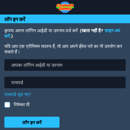
Skip
Skip
Skip
Skip
Skip
to
to
to
to
to
Top
Navigation
Main
Footer
main
लॉग इन करें
of
Content
content
Page
कृपया अपना लॉगिन आईडी या उपनाम दर्ज करें.
(खाता नहीं है?
साइन अप
करें
.)
यदि आप एक प्रीमियम सदस्य हैं, तो आप अपने ईमेल पते का भी उपयोग कर
सकते हैं।
आपका
लॉगिन
आईडी
या
पासवर्ड
उपनाम
पासवर्ड भूल गए?
रिमेम्बर मी