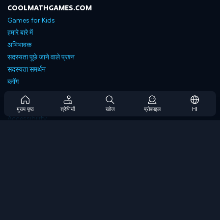
COOLMATHGAMES.COM
Games for Kids
हमारे बारे में
अभिभावक
सदस्यता पूछे जाने वाले प्रश्न
सदस्यता समर्थन
ब्लॉग
Developers
संपर्क करें
मुख्य पृष्ठ
श्रेणियाँ
खोज
प्रोफ़ाइल
HI
Accessibility
ब्राउज गेम्स
स्ट्रेटेजी गेम्स
स्किल गेम्स
नंबर गेम्स
लॉजिक गेम्स
मेमोरी गेम्स
क्लासिक गेम्स