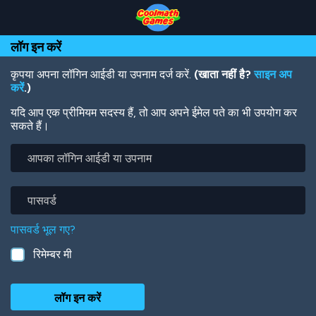
Skip
Skip
Skip
Skip
Skip
to
to
to
to
to
Top
Navigation
Main
Footer
main
लॉग इन करें
of
Content
content
Page
कृपया अपना लॉगिन आईडी या उपनाम दर्ज करें.
(खाता नहीं है?
साइन अप
करें
.)
यदि आप एक प्रीमियम सदस्य हैं, तो आप अपने ईमेल पते का भी उपयोग कर
सकते हैं।
आपका
लॉगिन
आईडी
या
पासवर्ड
उपनाम
पासवर्ड भूल गए?
रिमेम्बर मी