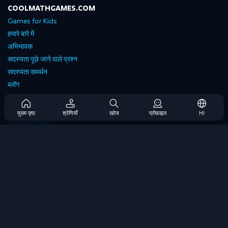
COOLMATHGAMES.COM
Games for Kids
हमारे बारे में
अभिभावक
सदस्यता पूछे जाने वाले प्रश्न
सदस्यता समर्थन
ब्लॉग
Developers
संपर्क करें
मुख्य पृष्ठ
श्रेणियाँ
खोज
प्रोफ़ाइल
HI
Accessibility
ब्राउज गेम्स
स्ट्रेटेजी गेम्स
स्किल गेम्स
नंबर गेम्स
लॉजिक गेम्स
मेमोरी गेम्स
क्लासिक गेम्स