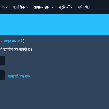
तर्क
क्लासिक
सामान्य ज्ञान
श्रेणियाँ
सभी खेल
ow
Show
Show
Show
Show
bmenu
Submenu
Submenu
Submenu
Submenu
For
For
For
For
तर्क
क्लासिक
सामान्य
श्रेणियाँ
ज्ञान
है?
साइन अप करें
.)
 भी उपयोग कर सकते हैं।
पासवर्ड भूल गए?