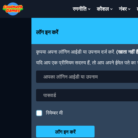
Skip
Skip
Skip
Skip
Skip
to
to
to
to
to
रणनीति
कौशल
नंबर
Show
Show
Sh
Top
Navigation
Main
Footer
main
Submenu
Submenu
Su
of
Content
content
For
For
For
Page
रणनीति
कौशल
नंबर
लॉग इन करें
कृपया अपना लॉगिन आईडी या उपनाम दर्ज करें.
(खाता नहीं 
यदि आप एक प्रीमियम सदस्य हैं, तो आप अपने ईमेल पते का
आपका
लॉगिन
आईडी
या
पासवर्ड
उपनाम
रिमेम्बर मी