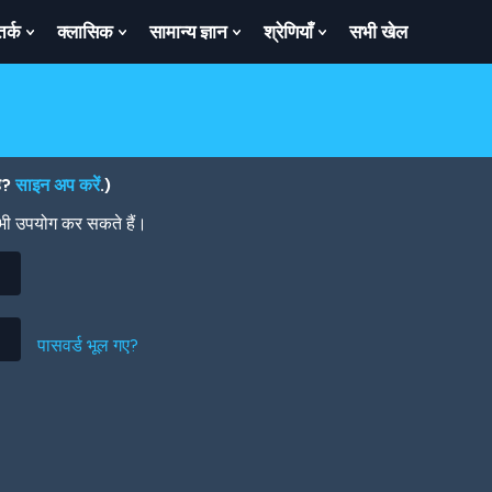
तर्क
क्लासिक
सामान्य ज्ञान
श्रेणियाँ
सभी खेल
ow
Show
Show
Show
Show
bmenu
Submenu
Submenu
Submenu
Submenu
For
For
For
For
तर्क
क्लासिक
सामान्य
श्रेणियाँ
ज्ञान
है?
साइन अप करें
.)
 भी उपयोग कर सकते हैं।
पासवर्ड भूल गए?