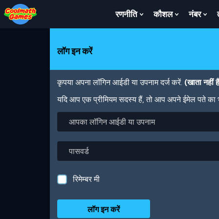
Skip
Skip
Skip
Skip
Skip
to
to
to
to
to
रणनीति
कौशल
नंबर
Show
Show
Sh
Top
Navigation
Main
Footer
main
Submenu
Submenu
Su
of
Content
content
For
For
For
Page
रणनीति
कौशल
नंबर
लॉग इन करें
कृपया अपना लॉगिन आईडी या उपनाम दर्ज करें.
(खाता नहीं 
यदि आप एक प्रीमियम सदस्य हैं, तो आप अपने ईमेल पते का
आपका
लॉगिन
आईडी
या
पासवर्ड
उपनाम
रिमेम्बर मी