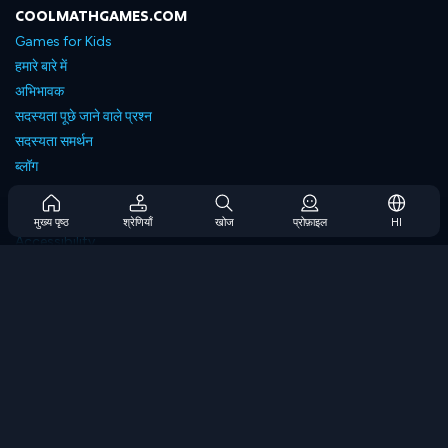
COOLMATHGAMES.COM
Games for Kids
हमारे बारे में
अभिभावक
सदस्यता पूछे जाने वाले प्रश्न
सदस्यता समर्थन
ब्लॉग
Developers
संपर्क करें
मुख्य पृष्ठ
श्रेणियाँ
खोज
प्रोफ़ाइल
HI
Accessibility
ब्राउज गेम्स
स्ट्रेटेजी गेम्स
स्किल गेम्स
नंबर गेम्स
लॉजिक गेम्स
मेमोरी गेम्स
क्लासिक गेम्स