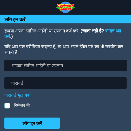
Skip
Skip
Skip
Skip
Skip
to
to
to
to
to
Top
Navigation
Main
Footer
main
लॉग इन करें
of
Content
content
Page
कृपया अपना लॉगिन आईडी या उपनाम दर्ज करें.
(खाता नहीं है?
साइन अप
करें
.)
यदि आप एक प्रीमियम सदस्य हैं, तो आप अपने ईमेल पते का भी उपयोग कर
सकते हैं।
आपका
लॉगिन
आईडी
या
पासवर्ड
उपनाम
पासवर्ड भूल गए?
रिमेम्बर मी