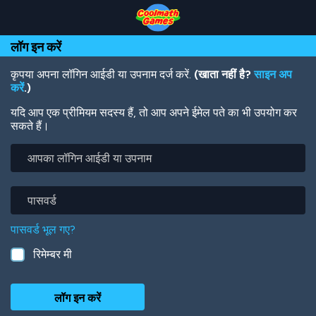
Skip
Skip
Skip
Skip
Skip
to
to
to
to
to
Top
Navigation
Main
Footer
main
लॉग इन करें
of
Content
content
Page
कृपया अपना लॉगिन आईडी या उपनाम दर्ज करें.
(खाता नहीं है?
साइन अप
करें
.)
यदि आप एक प्रीमियम सदस्य हैं, तो आप अपने ईमेल पते का भी उपयोग कर
सकते हैं।
आपका
लॉगिन
आईडी
या
पासवर्ड
उपनाम
पासवर्ड भूल गए?
रिमेम्बर मी