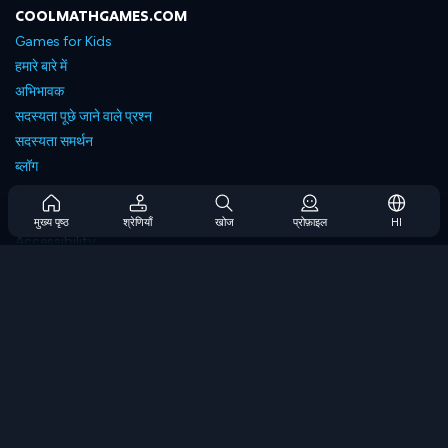
COOLMATHGAMES.COM
Games for Kids
हमारे बारे में
अभिभावक
सदस्यता पूछे जाने वाले प्रश्न
सदस्यता समर्थन
ब्लॉग
Developers
संपर्क करें
मुख्य पृष्ठ
श्रेणियाँ
खोज
प्रोफ़ाइल
HI
Accessibility
ब्राउज गेम्स
स्ट्रेटेजी गेम्स
स्किल गेम्स
नंबर गेम्स
लॉजिक गेम्स
मेमोरी गेम्स
क्लासिक गेम्स