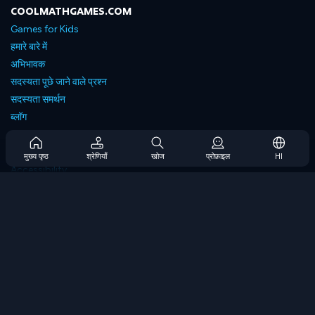
COOLMATHGAMES.COM
Games for Kids
हमारे बारे में
अभिभावक
सदस्यता पूछे जाने वाले प्रश्न
सदस्यता समर्थन
ब्लॉग
Developers
संपर्क करें
मुख्य पृष्ठ
श्रेणियाँ
खोज
प्रोफ़ाइल
HI
Accessibility
ब्राउज गेम्स
स्ट्रेटेजी गेम्स
स्किल गेम्स
नंबर गेम्स
लॉजिक गेम्स
मेमोरी गेम्स
क्लासिक गेम्स