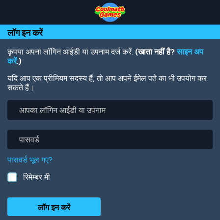
Skip
Skip
Skip
Skip
Skip
to
to
to
to
to
Top
Navigation
Main
Footer
main
लॉग इन करें
of
Content
content
Page
कृपया अपना लॉगिन आईडी या उपनाम दर्ज करें.
(खाता नहीं है?
साइन अप
करें
.)
यदि आप एक प्रीमियम सदस्य हैं, तो आप अपने ईमेल पते का भी उपयोग कर
सकते हैं।
आपका
लॉगिन
आईडी
या
पासवर्ड
उपनाम
पासवर्ड भूल गए?
रिमेम्बर मी