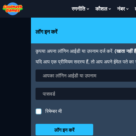
Skip
Skip
Skip
Skip
Skip
to
to
to
to
to
रणनीति
कौशल
नंबर
Show
Show
Sh
Top
Navigation
Main
Footer
main
Submenu
Submenu
Su
of
Content
content
For
For
For
Page
रणनीति
कौशल
नंबर
लॉग इन करें
कृपया अपना लॉगिन आईडी या उपनाम दर्ज करें.
(खाता नहीं 
यदि आप एक प्रीमियम सदस्य हैं, तो आप अपने ईमेल पते का
आपका
लॉगिन
आईडी
या
पासवर्ड
उपनाम
रिमेम्बर मी