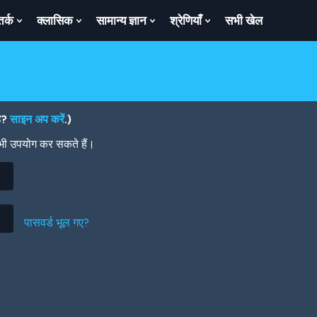
तर्क
क्लासिक
सामान्य ज्ञान
श्रेणियाँ
सभी खेल
ow
Show
Show
Show
Show
bmenu
Submenu
Submenu
Submenu
Submenu
For
For
For
For
तर्क
क्लासिक
सामान्य
श्रेणियाँ
ज्ञान
है?
साइन अप करें
.)
 भी उपयोग कर सकते हैं।
पासवर्ड भूल गए?