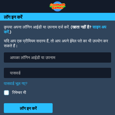
Skip
Skip
Skip
Skip
Skip
to
to
to
to
to
Top
Navigation
Main
Footer
main
लॉग इन करें
of
Content
content
Page
कृपया अपना लॉगिन आईडी या उपनाम दर्ज करें.
(खाता नहीं है?
साइन अप
करें
.)
यदि आप एक प्रीमियम सदस्य हैं, तो आप अपने ईमेल पते का भी उपयोग कर
सकते हैं।
आपका
लॉगिन
आईडी
या
पासवर्ड
उपनाम
पासवर्ड भूल गए?
रिमेम्बर मी