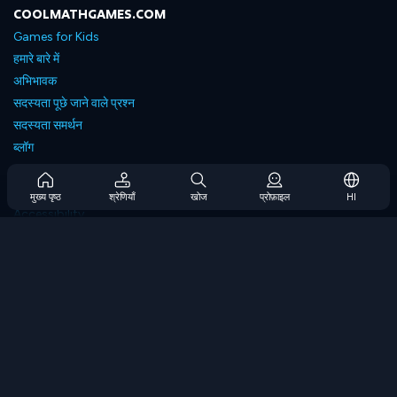
COOLMATHGAMES.COM
Games for Kids
हमारे बारे में
अभिभावक
सदस्यता पूछे जाने वाले प्रश्न
सदस्यता समर्थन
ब्लॉग
Developers
संपर्क करें
मुख्य पृष्ठ
श्रेणियाँ
खोज
प्रोफ़ाइल
HI
Accessibility
ब्राउज गेम्स
स्ट्रेटेजी गेम्स
स्किल गेम्स
नंबर गेम्स
लॉजिक गेम्स
मेमोरी गेम्स
क्लासिक गेम्स