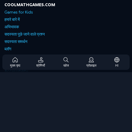
COOLMATHGAMES.COM
Games for Kids
हमारे बारे में
अभिभावक
सदस्यता पूछे जाने वाले प्रश्न
सदस्यता समर्थन
ब्लॉग
Developers
संपर्क करें
मुख्य पृष्ठ
श्रेणियाँ
खोज
प्रोफ़ाइल
HI
Accessibility
ब्राउज गेम्स
स्ट्रेटेजी गेम्स
स्किल गेम्स
नंबर गेम्स
लॉजिक गेम्स
मेमोरी गेम्स
क्लासिक गेम्स