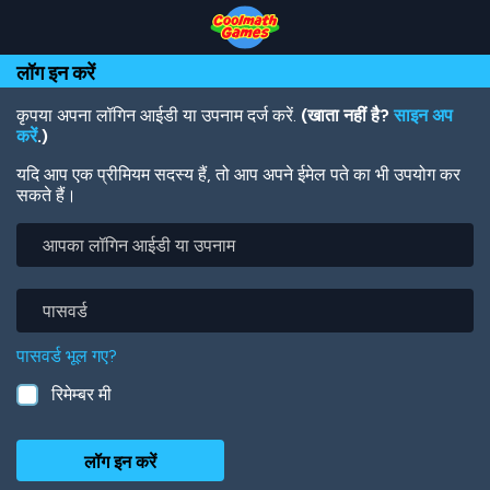
Skip
Skip
Skip
Skip
Skip
to
to
to
to
to
Top
Navigation
Main
Footer
main
लॉग इन करें
of
Content
content
Page
कृपया अपना लॉगिन आईडी या उपनाम दर्ज करें.
(खाता नहीं है?
साइन अप
करें
.)
यदि आप एक प्रीमियम सदस्य हैं, तो आप अपने ईमेल पते का भी उपयोग कर
सकते हैं।
आपका
लॉगिन
आईडी
या
पासवर्ड
उपनाम
पासवर्ड भूल गए?
रिमेम्बर मी