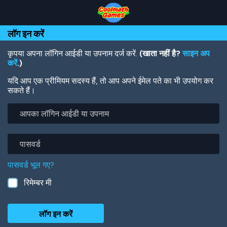
Skip
Skip
Skip
Skip
Skip
to
to
to
to
to
Top
Navigation
Main
Footer
main
लॉग इन करें
of
Content
content
Page
कृपया अपना लॉगिन आईडी या उपनाम दर्ज करें.
(खाता नहीं है?
साइन अप
करें
.)
यदि आप एक प्रीमियम सदस्य हैं, तो आप अपने ईमेल पते का भी उपयोग कर
सकते हैं।
आपका
लॉगिन
आईडी
या
पासवर्ड
उपनाम
पासवर्ड भूल गए?
रिमेम्बर मी