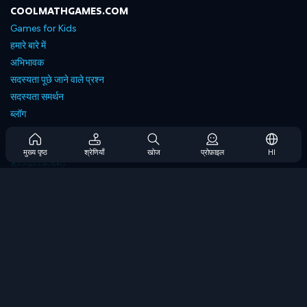
COOLMATHGAMES.COM
Games for Kids
हमारे बारे में
अभिभावक
सदस्यता पूछे जाने वाले प्रश्न
सदस्यता समर्थन
ब्लॉग
Developers
संपर्क करें
मुख्य पृष्ठ
श्रेणियाँ
खोज
प्रोफ़ाइल
HI
Accessibility
ब्राउज गेम्स
स्ट्रेटेजी गेम्स
स्किल गेम्स
नंबर गेम्स
लॉजिक गेम्स
मेमोरी गेम्स
क्लासिक गेम्स