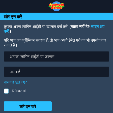
Skip
Skip
Skip
Skip
Skip
to
to
to
to
to
Top
Navigation
Main
Footer
main
लॉग इन करें
of
Content
content
Page
कृपया अपना लॉगिन आईडी या उपनाम दर्ज करें.
(खाता नहीं है?
साइन अप
करें
.)
यदि आप एक प्रीमियम सदस्य हैं, तो आप अपने ईमेल पते का भी उपयोग कर
सकते हैं।
आपका
लॉगिन
आईडी
या
पासवर्ड
उपनाम
पासवर्ड भूल गए?
रिमेम्बर मी