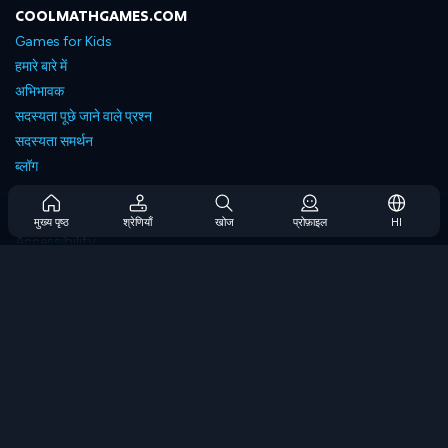
COOLMATHGAMES.COM
Games for Kids
हमारे बारे में
अभिभावक
सदस्यता पूछे जाने वाले प्रश्न
सदस्यता समर्थन
ब्लॉग
Developers
संपर्क करें
मुख्य पृष्ठ
श्रेणियाँ
खोज
प्रोफ़ाइल
HI
Accessibility
ब्राउज गेम्स
स्ट्रेटेजी गेम्स
स्किल गेम्स
नंबर गेम्स
लॉजिक गेम्स
मेमोरी गेम्स
क्लासिक गेम्स