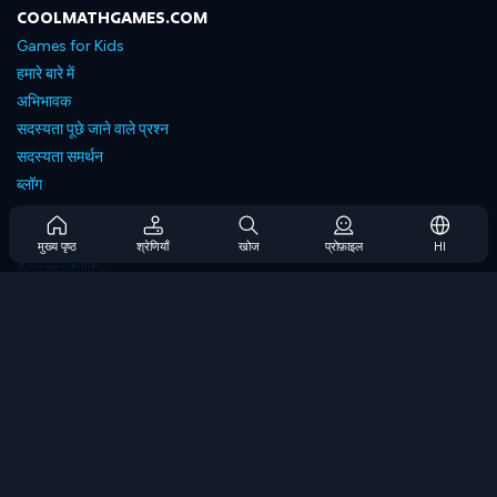
COOLMATHGAMES.COM
Games for Kids
हमारे बारे में
अभिभावक
सदस्यता पूछे जाने वाले प्रश्न
सदस्यता समर्थन
ब्लॉग
Developers
संपर्क करें
मुख्य पृष्ठ
श्रेणियाँ
खोज
प्रोफ़ाइल
HI
Accessibility
ब्राउज गेम्स
स्ट्रेटेजी गेम्स
स्किल गेम्स
नंबर गेम्स
लॉजिक गेम्स
मेमोरी गेम्स
क्लासिक गेम्स