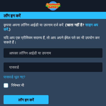
Skip
Skip
Skip
Skip
Skip
to
to
to
to
to
Top
Navigation
Main
Footer
main
लॉग इन करें
of
Content
content
Page
कृपया अपना लॉगिन आईडी या उपनाम दर्ज करें.
(खाता नहीं है?
साइन अप
करें
.)
यदि आप एक प्रीमियम सदस्य हैं, तो आप अपने ईमेल पते का भी उपयोग कर
सकते हैं।
आपका
लॉगिन
आईडी
या
पासवर्ड
उपनाम
पासवर्ड भूल गए?
रिमेम्बर मी