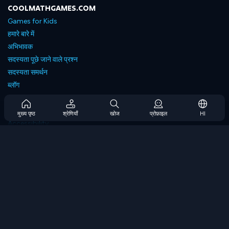
COOLMATHGAMES.COM
Games for Kids
हमारे बारे में
अभिभावक
सदस्यता पूछे जाने वाले प्रश्न
सदस्यता समर्थन
ब्लॉग
Developers
संपर्क करें
मुख्य पृष्ठ
श्रेणियाँ
खोज
प्रोफ़ाइल
HI
Accessibility
ब्राउज गेम्स
स्ट्रेटेजी गेम्स
स्किल गेम्स
नंबर गेम्स
लॉजिक गेम्स
मेमोरी गेम्स
क्लासिक गेम्स