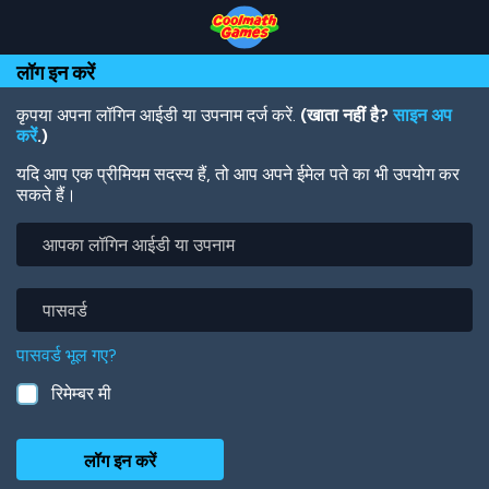
Skip
Skip
Skip
Skip
Skip
to
to
to
to
to
Top
Navigation
Main
Footer
main
लॉग इन करें
of
Content
content
Page
कृपया अपना लॉगिन आईडी या उपनाम दर्ज करें.
(खाता नहीं है?
साइन अप
करें
.)
यदि आप एक प्रीमियम सदस्य हैं, तो आप अपने ईमेल पते का भी उपयोग कर
सकते हैं।
आपका
लॉगिन
आईडी
या
पासवर्ड
उपनाम
पासवर्ड भूल गए?
रिमेम्बर मी