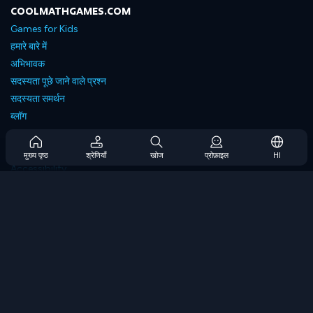
COOLMATHGAMES.COM
Games for Kids
हमारे बारे में
अभिभावक
सदस्यता पूछे जाने वाले प्रश्न
सदस्यता समर्थन
ब्लॉग
Developers
संपर्क करें
मुख्य पृष्ठ
श्रेणियाँ
खोज
प्रोफ़ाइल
HI
Accessibility
ब्राउज गेम्स
स्ट्रेटेजी गेम्स
स्किल गेम्स
नंबर गेम्स
लॉजिक गेम्स
मेमोरी गेम्स
क्लासिक गेम्स