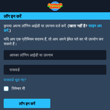
Skip
Skip
Skip
Skip
Skip
to
to
to
to
to
Top
Navigation
Main
Footer
main
लॉग इन करें
of
Content
content
Page
कृपया अपना लॉगिन आईडी या उपनाम दर्ज करें.
(खाता नहीं है?
साइन अप
करें
.)
यदि आप एक प्रीमियम सदस्य हैं, तो आप अपने ईमेल पते का भी उपयोग कर
सकते हैं।
आपका
लॉगिन
आईडी
या
पासवर्ड
उपनाम
पासवर्ड भूल गए?
रिमेम्बर मी