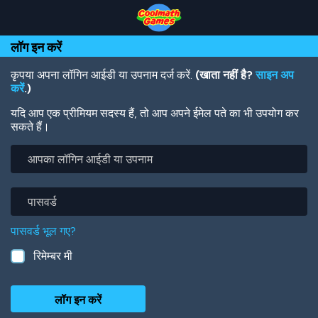
Skip
Skip
Skip
Skip
Skip
to
to
to
to
to
Top
Navigation
Main
Footer
main
लॉग इन करें
of
Content
content
Page
कृपया अपना लॉगिन आईडी या उपनाम दर्ज करें.
(खाता नहीं है?
साइन अप
करें
.)
यदि आप एक प्रीमियम सदस्य हैं, तो आप अपने ईमेल पते का भी उपयोग कर
सकते हैं।
आपका
लॉगिन
आईडी
या
पासवर्ड
उपनाम
पासवर्ड भूल गए?
रिमेम्बर मी