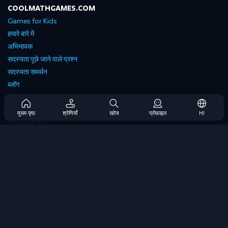
COOLMATHGAMES.COM
Games for Kids
हमारे बारे में
अभिभावक
सदस्यता पूछे जाने वाले प्रश्न
सदस्यता समर्थन
ब्लॉग
Developers
संपर्क करें
मुख्य पृष्ठ
श्रेणियाँ
खोज
प्रोफ़ाइल
HI
Accessibility
ब्राउज गेम्स
स्ट्रेटेजी गेम्स
स्किल गेम्स
नंबर गेम्स
लॉजिक गेम्स
मेमोरी गेम्स
क्लासिक गेम्स