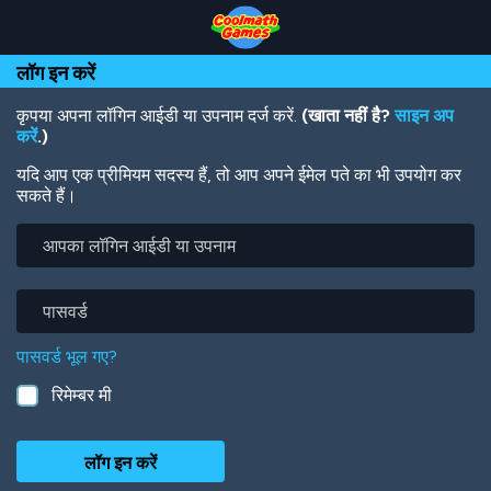
Skip
Skip
Skip
Skip
Skip
to
to
to
to
to
Top
Navigation
Main
Footer
main
लॉग इन करें
of
Content
content
Page
कृपया अपना लॉगिन आईडी या उपनाम दर्ज करें.
(खाता नहीं है?
साइन अप
करें
.)
यदि आप एक प्रीमियम सदस्य हैं, तो आप अपने ईमेल पते का भी उपयोग कर
सकते हैं।
आपका
लॉगिन
आईडी
या
पासवर्ड
उपनाम
पासवर्ड भूल गए?
रिमेम्बर मी