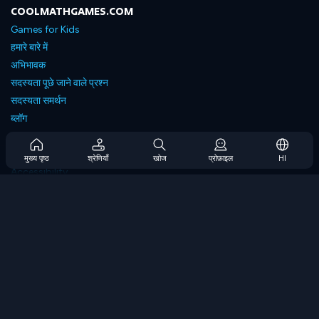
COOLMATHGAMES.COM
Games for Kids
हमारे बारे में
अभिभावक
सदस्यता पूछे जाने वाले प्रश्न
सदस्यता समर्थन
ब्लॉग
Developers
संपर्क करें
मुख्य पृष्ठ
श्रेणियाँ
खोज
प्रोफ़ाइल
HI
Accessibility
ब्राउज गेम्स
स्ट्रेटेजी गेम्स
स्किल गेम्स
नंबर गेम्स
लॉजिक गेम्स
मेमोरी गेम्स
क्लासिक गेम्स