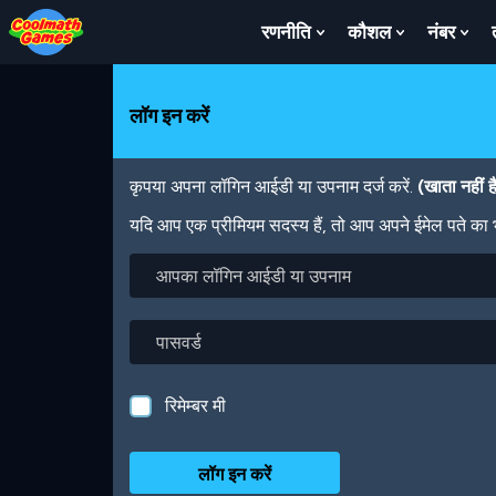
Skip
Skip
Skip
Skip
Skip
to
to
to
to
to
रणनीति
कौशल
नंबर
Show
Show
Sh
Top
Navigation
Main
Footer
main
Submenu
Submenu
Su
of
Content
content
For
For
For
Page
रणनीति
कौशल
नंबर
लॉग इन करें
कृपया अपना लॉगिन आईडी या उपनाम दर्ज करें.
(खाता नहीं 
यदि आप एक प्रीमियम सदस्य हैं, तो आप अपने ईमेल पते का
आपका
लॉगिन
आईडी
या
पासवर्ड
उपनाम
रिमेम्बर मी