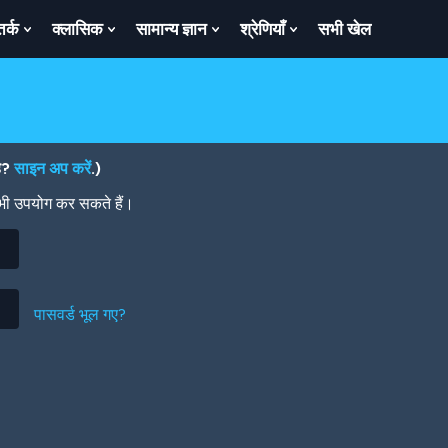
तर्क
क्लासिक
सामान्य ज्ञान
श्रेणियाँ
सभी खेल
ow
Show
Show
Show
Show
bmenu
Submenu
Submenu
Submenu
Submenu
For
For
For
For
तर्क
क्लासिक
सामान्य
श्रेणियाँ
ज्ञान
है?
साइन अप करें
.)
 भी उपयोग कर सकते हैं।
पासवर्ड भूल गए?