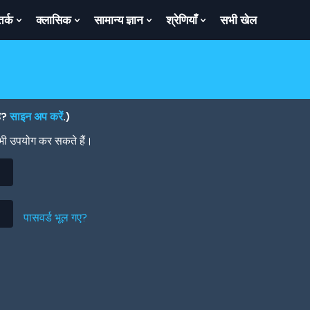
तर्क
क्लासिक
सामान्य ज्ञान
श्रेणियाँ
सभी खेल
ow
Show
Show
Show
Show
bmenu
Submenu
Submenu
Submenu
Submenu
For
For
For
For
तर्क
क्लासिक
सामान्य
श्रेणियाँ
ज्ञान
है?
साइन अप करें
.)
 भी उपयोग कर सकते हैं।
पासवर्ड भूल गए?