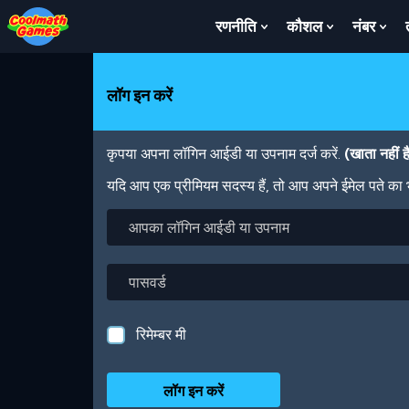
Skip
Skip
Skip
Skip
Skip
to
to
to
to
to
रणनीति
कौशल
नंबर
Show
Show
Sh
Top
Navigation
Main
Footer
main
Submenu
Submenu
Su
of
Content
content
For
For
For
Page
रणनीति
कौशल
नंबर
लॉग इन करें
कृपया अपना लॉगिन आईडी या उपनाम दर्ज करें.
(खाता नहीं 
यदि आप एक प्रीमियम सदस्य हैं, तो आप अपने ईमेल पते का
आपका
लॉगिन
आईडी
या
पासवर्ड
उपनाम
रिमेम्बर मी