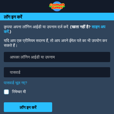
Skip
Skip
Skip
Skip
Skip
to
to
to
to
to
Top
Navigation
Main
Footer
main
लॉग इन करें
of
Content
content
Page
कृपया अपना लॉगिन आईडी या उपनाम दर्ज करें.
(खाता नहीं है?
साइन अप
करें
.)
यदि आप एक प्रीमियम सदस्य हैं, तो आप अपने ईमेल पते का भी उपयोग कर
सकते हैं।
आपका
लॉगिन
आईडी
या
पासवर्ड
उपनाम
पासवर्ड भूल गए?
रिमेम्बर मी