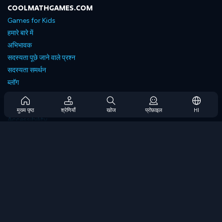
COOLMATHGAMES.COM
Games for Kids
हमारे बारे में
अभिभावक
सदस्यता पूछे जाने वाले प्रश्न
सदस्यता समर्थन
ब्लॉग
Developers
संपर्क करें
मुख्य पृष्ठ
श्रेणियाँ
खोज
प्रोफ़ाइल
HI
Accessibility
ब्राउज गेम्स
स्ट्रेटेजी गेम्स
स्किल गेम्स
नंबर गेम्स
लॉजिक गेम्स
मेमोरी गेम्स
क्लासिक गेम्स