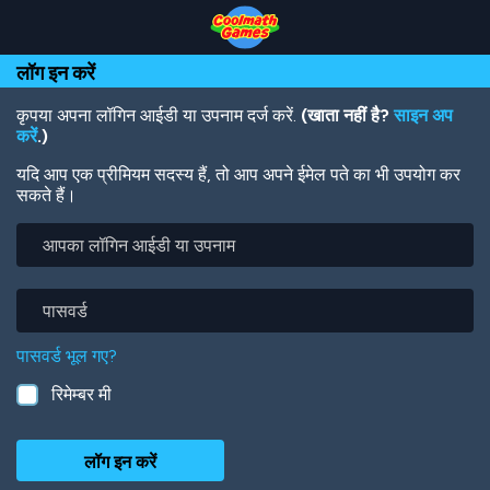
Skip
Skip
Skip
Skip
Skip
to
to
to
to
to
Top
Navigation
Main
Footer
main
लॉग इन करें
of
Content
content
Page
कृपया अपना लॉगिन आईडी या उपनाम दर्ज करें.
(खाता नहीं है?
साइन अप
करें
.)
यदि आप एक प्रीमियम सदस्य हैं, तो आप अपने ईमेल पते का भी उपयोग कर
सकते हैं।
आपका
लॉगिन
आईडी
या
पासवर्ड
उपनाम
पासवर्ड भूल गए?
रिमेम्बर मी