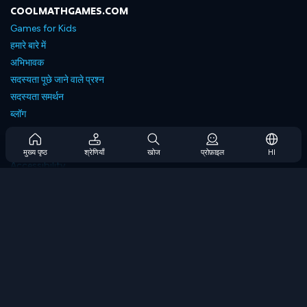
COOLMATHGAMES.COM
Games for Kids
हमारे बारे में
अभिभावक
सदस्यता पूछे जाने वाले प्रश्न
सदस्यता समर्थन
ब्लॉग
Developers
संपर्क करें
मुख्य पृष्ठ
श्रेणियाँ
खोज
प्रोफ़ाइल
HI
Accessibility
ब्राउज गेम्स
स्ट्रेटेजी गेम्स
स्किल गेम्स
नंबर गेम्स
लॉजिक गेम्स
मेमोरी गेम्स
क्लासिक गेम्स