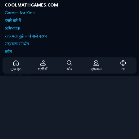
COOLMATHGAMES.COM
Games for Kids
हमारे बारे में
अभिभावक
सदस्यता पूछे जाने वाले प्रश्न
सदस्यता समर्थन
ब्लॉग
Developers
संपर्क करें
मुख्य पृष्ठ
श्रेणियाँ
खोज
प्रोफ़ाइल
HI
Accessibility
ब्राउज गेम्स
स्ट्रेटेजी गेम्स
स्किल गेम्स
नंबर गेम्स
लॉजिक गेम्स
मेमोरी गेम्स
क्लासिक गेम्स