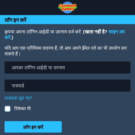
Skip
Skip
Skip
Skip
Skip
to
to
to
to
to
Top
Navigation
Main
Footer
main
लॉग इन करें
of
Content
content
Page
कृपया अपना लॉगिन आईडी या उपनाम दर्ज करें.
(खाता नहीं है?
साइन अप
करें
.)
यदि आप एक प्रीमियम सदस्य हैं, तो आप अपने ईमेल पते का भी उपयोग कर
सकते हैं।
आपका
लॉगिन
आईडी
या
पासवर्ड
उपनाम
पासवर्ड भूल गए?
रिमेम्बर मी