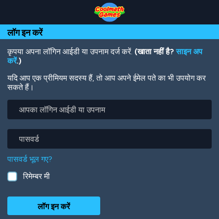
Skip
Skip
Skip
Skip
Skip
to
to
to
to
to
Top
Navigation
Main
Footer
main
लॉग इन करें
of
Content
content
Page
कृपया अपना लॉगिन आईडी या उपनाम दर्ज करें.
(खाता नहीं है?
साइन अप
करें
.)
यदि आप एक प्रीमियम सदस्य हैं, तो आप अपने ईमेल पते का भी उपयोग कर
सकते हैं।
आपका
लॉगिन
आईडी
या
पासवर्ड
उपनाम
पासवर्ड भूल गए?
रिमेम्बर मी