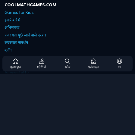
COOLMATHGAMES.COM
Games for Kids
हमारे बारे में
अभिभावक
सदस्यता पूछे जाने वाले प्रश्न
सदस्यता समर्थन
ब्लॉग
Developers
संपर्क करें
मुख्य पृष्ठ
श्रेणियाँ
खोज
प्रोफ़ाइल
HI
Accessibility
ब्राउज गेम्स
स्ट्रेटेजी गेम्स
स्किल गेम्स
नंबर गेम्स
लॉजिक गेम्स
मेमोरी गेम्स
क्लासिक गेम्स