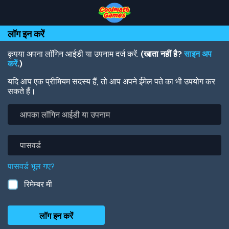
Skip
Skip
Skip
Skip
Skip
to
to
to
to
to
Top
Navigation
Main
Footer
main
लॉग इन करें
of
Content
content
Page
कृपया अपना लॉगिन आईडी या उपनाम दर्ज करें.
(खाता नहीं है?
साइन अप
करें
.)
यदि आप एक प्रीमियम सदस्य हैं, तो आप अपने ईमेल पते का भी उपयोग कर
सकते हैं।
आपका
लॉगिन
आईडी
या
पासवर्ड
उपनाम
पासवर्ड भूल गए?
रिमेम्बर मी