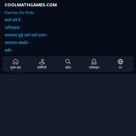
COOLMATHGAMES.COM
Games for Kids
हमारे बारे में
अभिभावक
सदस्यता पूछे जाने वाले प्रश्न
सदस्यता समर्थन
ब्लॉग
Developers
संपर्क करें
मुख्य पृष्ठ
श्रेणियाँ
खोज
प्रोफ़ाइल
HI
Accessibility
ब्राउज गेम्स
स्ट्रेटेजी गेम्स
स्किल गेम्स
नंबर गेम्स
लॉजिक गेम्स
मेमोरी गेम्स
क्लासिक गेम्स