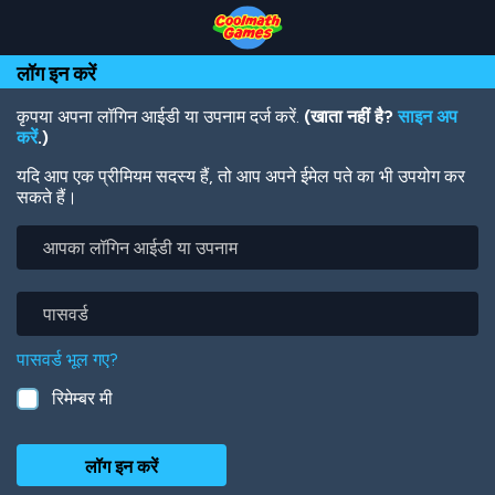
Skip
Skip
Skip
Skip
Skip
to
to
to
to
to
Top
Navigation
Main
Footer
main
लॉग इन करें
of
Content
content
Page
कृपया अपना लॉगिन आईडी या उपनाम दर्ज करें.
(खाता नहीं है?
साइन अप
करें
.)
यदि आप एक प्रीमियम सदस्य हैं, तो आप अपने ईमेल पते का भी उपयोग कर
सकते हैं।
आपका
लॉगिन
आईडी
या
पासवर्ड
उपनाम
पासवर्ड भूल गए?
रिमेम्बर मी