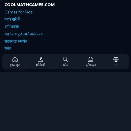
COOLMATHGAMES.COM
Games for Kids
हमारे बारे में
अभिभावक
सदस्यता पूछे जाने वाले प्रश्न
सदस्यता समर्थन
ब्लॉग
Developers
संपर्क करें
मुख्य पृष्ठ
श्रेणियाँ
खोज
प्रोफ़ाइल
HI
Accessibility
ब्राउज गेम्स
स्ट्रेटेजी गेम्स
स्किल गेम्स
नंबर गेम्स
लॉजिक गेम्स
मेमोरी गेम्स
क्लासिक गेम्स