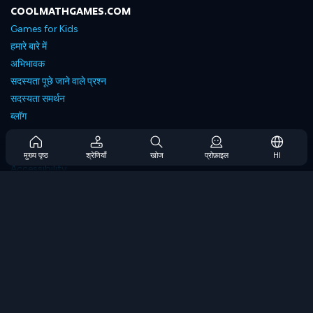
COOLMATHGAMES.COM
Games for Kids
हमारे बारे में
अभिभावक
सदस्यता पूछे जाने वाले प्रश्न
सदस्यता समर्थन
ब्लॉग
Developers
संपर्क करें
मुख्य पृष्ठ
श्रेणियाँ
खोज
प्रोफ़ाइल
HI
Accessibility
ब्राउज गेम्स
स्ट्रेटेजी गेम्स
स्किल गेम्स
नंबर गेम्स
लॉजिक गेम्स
मेमोरी गेम्स
क्लासिक गेम्स