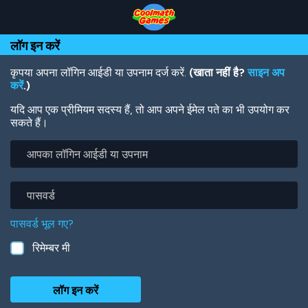
Skip
Skip
Skip
Skip
Skip
to
to
to
to
to
Top
Navigation
Main
Footer
main
लॉग इन करें
of
Content
content
Page
कृपया अपना लॉगिन आईडी या उपनाम दर्ज करें.
(खाता नहीं है?
साइन अप
करें
.)
यदि आप एक प्रीमियम सदस्य हैं, तो आप अपने ईमेल पते का भी उपयोग कर
सकते हैं।
आपका
लॉगिन
आईडी
या
पासवर्ड
उपनाम
पासवर्ड भूल गए?
रिमेम्बर मी