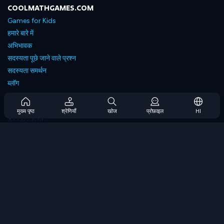
COOLMATHGAMES.COM
Games for Kids
हमारे बारे में
अभिभावक
सदस्यता पूछे जाने वाले प्रश्न
सदस्यता समर्थन
ब्लॉग
Developers
संपर्क करें
मुख्य पृष्ठ
श्रेणियाँ
खोज
प्रोफ़ाइल
HI
Accessibility
ब्राउज गेम्स
स्ट्रेटेजी गेम्स
स्किल गेम्स
नंबर गेम्स
लॉजिक गेम्स
मेमोरी गेम्स
क्लासिक गेम्स