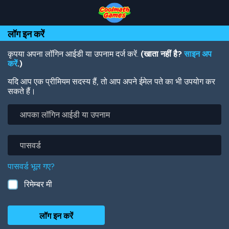
Skip
Skip
Skip
Skip
Skip
to
to
to
to
to
Top
Navigation
Main
Footer
main
लॉग इन करें
of
Content
content
Page
कृपया अपना लॉगिन आईडी या उपनाम दर्ज करें.
(खाता नहीं है?
साइन अप
करें
.)
यदि आप एक प्रीमियम सदस्य हैं, तो आप अपने ईमेल पते का भी उपयोग कर
सकते हैं।
आपका
लॉगिन
आईडी
या
पासवर्ड
उपनाम
पासवर्ड भूल गए?
रिमेम्बर मी