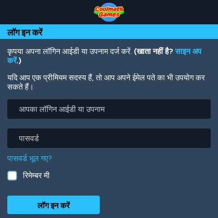
Skip
Skip
Skip
Skip
Skip
to
to
to
to
to
Top
Navigation
Main
Footer
main
लॉग इन करें
of
Content
content
Page
कृपया अपना लॉगिन आईडी या उपनाम दर्ज करें.
(खाता नहीं है?
साइन अप
करें
.)
यदि आप एक प्रीमियम सदस्य हैं, तो आप अपने ईमेल पते का भी उपयोग कर
सकते हैं।
आपका
लॉगिन
आईडी
या
पासवर्ड
उपनाम
पासवर्ड भूल गए?
रिमेम्बर मी