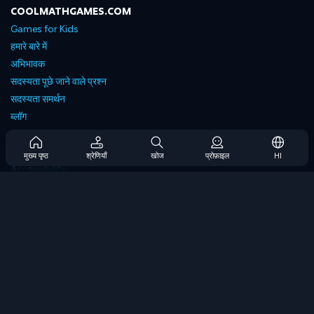
COOLMATHGAMES.COM
Games for Kids
हमारे बारे में
अभिभावक
सदस्यता पूछे जाने वाले प्रश्न
सदस्यता समर्थन
ब्लॉग
Developers
संपर्क करें
मुख्य पृष्ठ
श्रेणियाँ
खोज
प्रोफ़ाइल
HI
Accessibility
ब्राउज गेम्स
स्ट्रेटेजी गेम्स
स्किल गेम्स
नंबर गेम्स
लॉजिक गेम्स
मेमोरी गेम्स
क्लासिक गेम्स