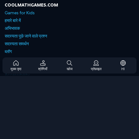
COOLMATHGAMES.COM
Games for Kids
हमारे बारे में
अभिभावक
सदस्यता पूछे जाने वाले प्रश्न
सदस्यता समर्थन
ब्लॉग
Developers
संपर्क करें
मुख्य पृष्ठ
श्रेणियाँ
खोज
प्रोफ़ाइल
HI
Accessibility
ब्राउज गेम्स
स्ट्रेटेजी गेम्स
स्किल गेम्स
नंबर गेम्स
लॉजिक गेम्स
मेमोरी गेम्स
क्लासिक गेम्स