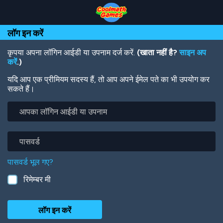
Skip
Skip
Skip
Skip
Skip
to
to
to
to
to
Top
Navigation
Main
Footer
main
लॉग इन करें
of
Content
content
Page
कृपया अपना लॉगिन आईडी या उपनाम दर्ज करें.
(खाता नहीं है?
साइन अप
करें
.)
यदि आप एक प्रीमियम सदस्य हैं, तो आप अपने ईमेल पते का भी उपयोग कर
सकते हैं।
आपका
लॉगिन
आईडी
या
पासवर्ड
उपनाम
पासवर्ड भूल गए?
रिमेम्बर मी