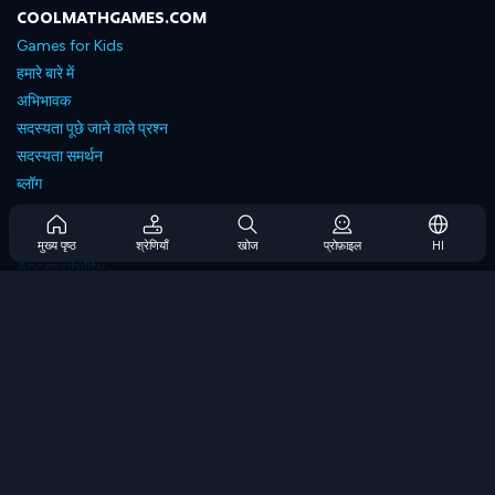
COOLMATHGAMES.COM
Games for Kids
हमारे बारे में
अभिभावक
सदस्यता पूछे जाने वाले प्रश्न
सदस्यता समर्थन
ब्लॉग
Developers
संपर्क करें
मुख्य पृष्ठ
श्रेणियाँ
खोज
प्रोफ़ाइल
HI
Accessibility
ब्राउज गेम्स
स्ट्रेटेजी गेम्स
स्किल गेम्स
नंबर गेम्स
लॉजिक गेम्स
मेमोरी गेम्स
क्लासिक गेम्स