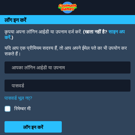
Skip
Skip
Skip
Skip
Skip
to
to
to
to
to
Top
Navigation
Main
Footer
main
लॉग इन करें
of
Content
content
Page
कृपया अपना लॉगिन आईडी या उपनाम दर्ज करें.
(खाता नहीं है?
साइन अप
करें
.)
यदि आप एक प्रीमियम सदस्य हैं, तो आप अपने ईमेल पते का भी उपयोग कर
सकते हैं।
आपका
लॉगिन
आईडी
या
पासवर्ड
उपनाम
पासवर्ड भूल गए?
रिमेम्बर मी