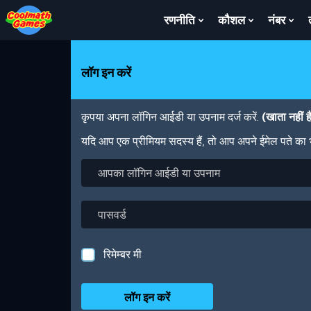
Skip
Skip
Skip
Skip
Skip
to
to
to
to
to
रणनीति
कौशल
नंबर
Show
Show
Sh
Top
Navigation
Main
Footer
main
Submenu
Submenu
Su
of
Content
content
For
For
For
Page
रणनीति
कौशल
नंबर
लॉग इन करें
कृपया अपना लॉगिन आईडी या उपनाम दर्ज करें.
(खाता नहीं 
यदि आप एक प्रीमियम सदस्य हैं, तो आप अपने ईमेल पते का
आपका
लॉगिन
आईडी
या
पासवर्ड
उपनाम
रिमेम्बर मी