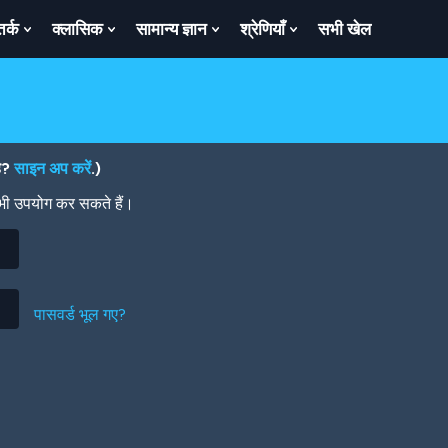
तर्क
क्लासिक
सामान्य ज्ञान
श्रेणियाँ
सभी खेल
ow
Show
Show
Show
Show
bmenu
Submenu
Submenu
Submenu
Submenu
For
For
For
For
तर्क
क्लासिक
सामान्य
श्रेणियाँ
ज्ञान
है?
साइन अप करें
.)
 भी उपयोग कर सकते हैं।
पासवर्ड भूल गए?