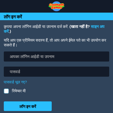
Skip
Skip
Skip
Skip
Skip
to
to
to
to
to
Top
Navigation
Main
Footer
main
लॉग इन करें
of
Content
content
Page
कृपया अपना लॉगिन आईडी या उपनाम दर्ज करें.
(खाता नहीं है?
साइन अप
करें
.)
यदि आप एक प्रीमियम सदस्य हैं, तो आप अपने ईमेल पते का भी उपयोग कर
सकते हैं।
आपका
लॉगिन
आईडी
या
पासवर्ड
उपनाम
पासवर्ड भूल गए?
रिमेम्बर मी