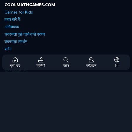
COOLMATHGAMES.COM
Games for Kids
हमारे बारे में
अभिभावक
सदस्यता पूछे जाने वाले प्रश्न
सदस्यता समर्थन
ब्लॉग
Developers
संपर्क करें
मुख्य पृष्ठ
श्रेणियाँ
खोज
प्रोफ़ाइल
HI
Accessibility
ब्राउज गेम्स
स्ट्रेटेजी गेम्स
स्किल गेम्स
नंबर गेम्स
लॉजिक गेम्स
मेमोरी गेम्स
क्लासिक गेम्स