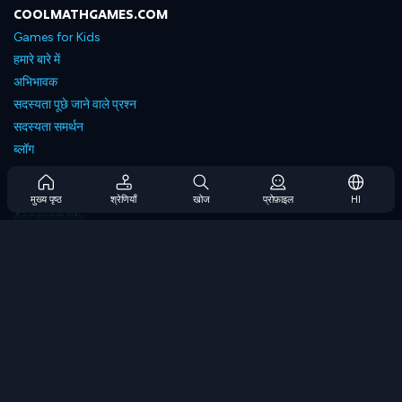
COOLMATHGAMES.COM
Games for Kids
हमारे बारे में
अभिभावक
सदस्यता पूछे जाने वाले प्रश्न
सदस्यता समर्थन
ब्लॉग
Developers
संपर्क करें
मुख्य पृष्ठ
श्रेणियाँ
खोज
प्रोफ़ाइल
HI
Accessibility
ब्राउज गेम्स
स्ट्रेटेजी गेम्स
स्किल गेम्स
नंबर गेम्स
लॉजिक गेम्स
मेमोरी गेम्स
क्लासिक गेम्स