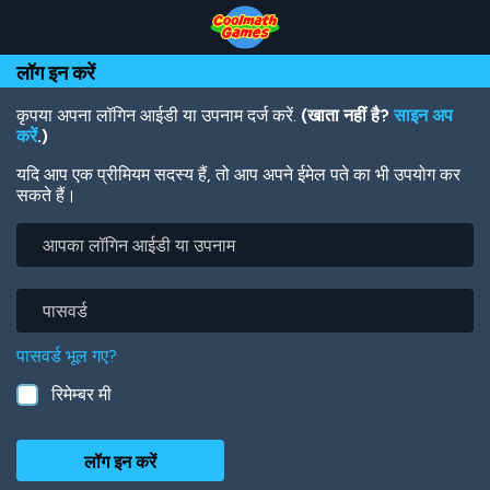
Skip
Skip
Skip
Skip
Skip
to
to
to
to
to
Top
Navigation
Main
Footer
main
लॉग इन करें
of
Content
content
Page
कृपया अपना लॉगिन आईडी या उपनाम दर्ज करें.
(खाता नहीं है?
साइन अप
करें
.)
यदि आप एक प्रीमियम सदस्य हैं, तो आप अपने ईमेल पते का भी उपयोग कर
सकते हैं।
आपका
लॉगिन
आईडी
या
पासवर्ड
उपनाम
पासवर्ड भूल गए?
रिमेम्बर मी