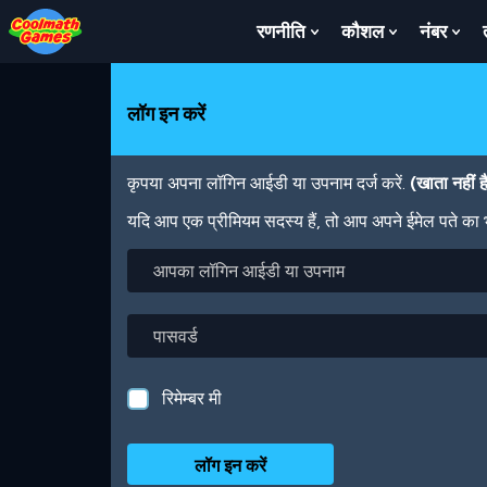
Skip
Skip
Skip
Skip
Skip
to
to
to
to
to
रणनीति
कौशल
नंबर
Show
Show
Sh
Top
Navigation
Main
Footer
main
Submenu
Submenu
Su
of
Content
content
For
For
For
Page
रणनीति
कौशल
नंबर
लॉग इन करें
कृपया अपना लॉगिन आईडी या उपनाम दर्ज करें.
(खाता नहीं 
यदि आप एक प्रीमियम सदस्य हैं, तो आप अपने ईमेल पते का
आपका
लॉगिन
आईडी
या
पासवर्ड
उपनाम
रिमेम्बर मी