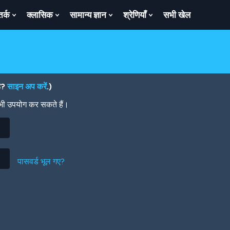
तर्क
क्लासिक
सामान्य ज्ञान
श्रेणियाँ
सभी खेल
ow
Show
Show
Show
Show
bmenu
Submenu
Submenu
Submenu
Submenu
For
For
For
For
तर्क
क्लासिक
सामान्य
श्रेणियाँ
ज्ञान
है?
साइन अप करें
.)
 भी उपयोग कर सकते हैं।
पासवर्ड भूल गए?