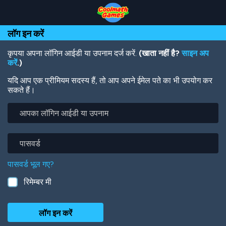
Skip
Skip
Skip
Skip
Skip
to
to
to
to
to
Top
Navigation
Main
Footer
main
लॉग इन करें
of
Content
content
Page
कृपया अपना लॉगिन आईडी या उपनाम दर्ज करें.
(खाता नहीं है?
साइन अप
करें
.)
यदि आप एक प्रीमियम सदस्य हैं, तो आप अपने ईमेल पते का भी उपयोग कर
सकते हैं।
आपका
लॉगिन
आईडी
या
पासवर्ड
उपनाम
पासवर्ड भूल गए?
रिमेम्बर मी