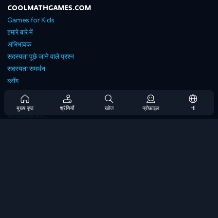
COOLMATHGAMES.COM
Games for Kids
हमारे बारे में
अभिभावक
सदस्यता पूछे जाने वाले प्रश्न
सदस्यता समर्थन
ब्लॉग
Developers
संपर्क करें
मुख्य पृष्ठ
श्रेणियाँ
खोज
प्रोफ़ाइल
HI
Accessibility
ब्राउज गेम्स
स्ट्रेटेजी गेम्स
स्किल गेम्स
नंबर गेम्स
लॉजिक गेम्स
मेमोरी गेम्स
क्लासिक गेम्स