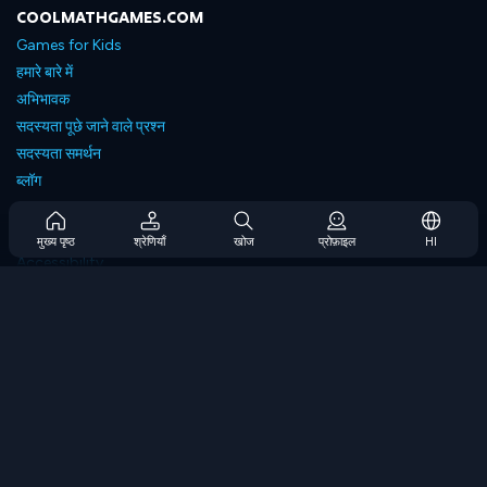
COOLMATHGAMES.COM
Games for Kids
हमारे बारे में
अभिभावक
सदस्यता पूछे जाने वाले प्रश्न
सदस्यता समर्थन
ब्लॉग
Developers
संपर्क करें
मुख्य पृष्ठ
श्रेणियाँ
खोज
प्रोफ़ाइल
HI
Accessibility
ब्राउज गेम्स
स्ट्रेटेजी गेम्स
स्किल गेम्स
नंबर गेम्स
लॉजिक गेम्स
मेमोरी गेम्स
क्लासिक गेम्स