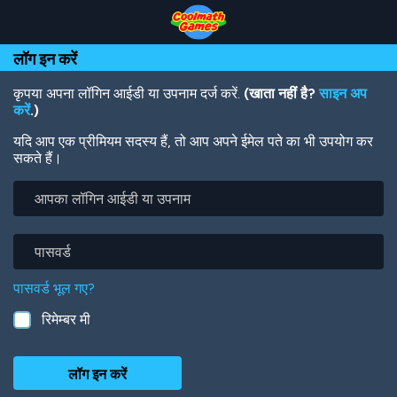
Skip
Skip
Skip
Skip
Skip
to
to
to
to
to
Top
Navigation
Main
Footer
main
लॉग इन करें
of
Content
content
Page
कृपया अपना लॉगिन आईडी या उपनाम दर्ज करें.
(खाता नहीं है?
साइन अप
करें
.)
यदि आप एक प्रीमियम सदस्य हैं, तो आप अपने ईमेल पते का भी उपयोग कर
सकते हैं।
आपका
लॉगिन
आईडी
या
पासवर्ड
उपनाम
पासवर्ड भूल गए?
रिमेम्बर मी