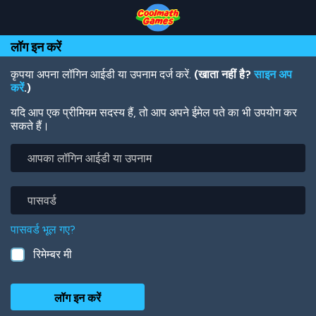
Skip
Skip
Skip
Skip
Skip
to
to
to
to
to
Top
Navigation
Main
Footer
main
लॉग इन करें
of
Content
content
Page
कृपया अपना लॉगिन आईडी या उपनाम दर्ज करें.
(खाता नहीं है?
साइन अप
करें
.)
यदि आप एक प्रीमियम सदस्य हैं, तो आप अपने ईमेल पते का भी उपयोग कर
सकते हैं।
आपका
लॉगिन
आईडी
या
पासवर्ड
उपनाम
पासवर्ड भूल गए?
रिमेम्बर मी