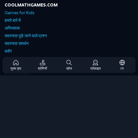
COOLMATHGAMES.COM
Games for Kids
हमारे बारे में
अभिभावक
सदस्यता पूछे जाने वाले प्रश्न
सदस्यता समर्थन
ब्लॉग
Developers
संपर्क करें
मुख्य पृष्ठ
श्रेणियाँ
खोज
प्रोफ़ाइल
HI
Accessibility
ब्राउज गेम्स
स्ट्रेटेजी गेम्स
स्किल गेम्स
नंबर गेम्स
लॉजिक गेम्स
मेमोरी गेम्स
क्लासिक गेम्स