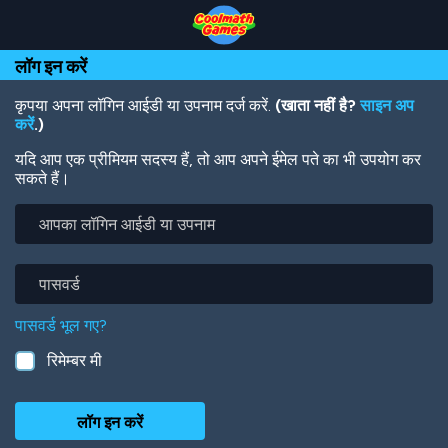
Skip
Skip
Skip
Skip
Skip
to
to
to
to
to
Top
Navigation
Main
Footer
main
लॉग इन करें
of
Content
content
Page
कृपया अपना लॉगिन आईडी या उपनाम दर्ज करें.
(खाता नहीं है?
साइन अप
करें
.)
यदि आप एक प्रीमियम सदस्य हैं, तो आप अपने ईमेल पते का भी उपयोग कर
सकते हैं।
आपका
लॉगिन
आईडी
या
पासवर्ड
उपनाम
पासवर्ड भूल गए?
रिमेम्बर मी