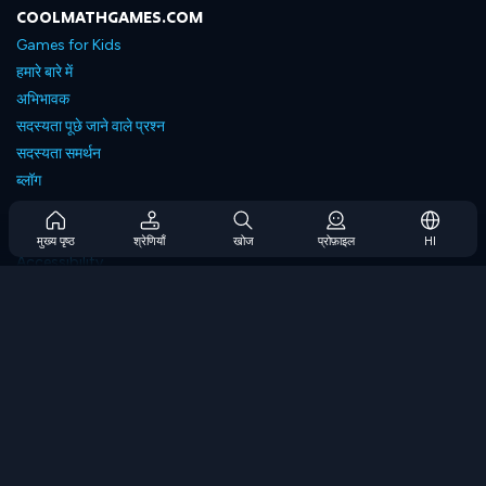
COOLMATHGAMES.COM
Games for Kids
हमारे बारे में
अभिभावक
सदस्यता पूछे जाने वाले प्रश्न
सदस्यता समर्थन
ब्लॉग
Developers
संपर्क करें
मुख्य पृष्ठ
श्रेणियाँ
खोज
प्रोफ़ाइल
HI
Accessibility
ब्राउज गेम्स
स्ट्रेटेजी गेम्स
स्किल गेम्स
नंबर गेम्स
लॉजिक गेम्स
मेमोरी गेम्स
क्लासिक गेम्स