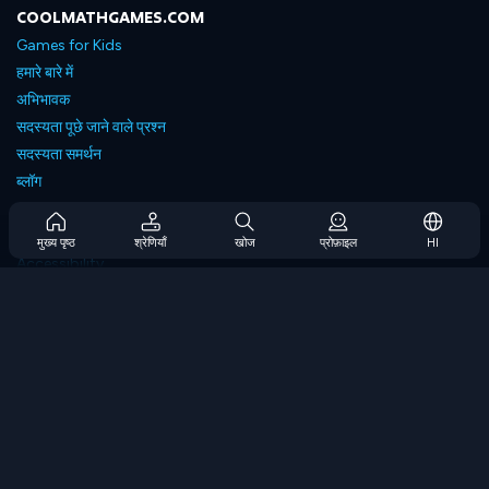
COOLMATHGAMES.COM
Games for Kids
हमारे बारे में
अभिभावक
सदस्यता पूछे जाने वाले प्रश्न
सदस्यता समर्थन
ब्लॉग
Developers
संपर्क करें
मुख्य पृष्ठ
श्रेणियाँ
खोज
प्रोफ़ाइल
HI
Accessibility
ब्राउज गेम्स
स्ट्रेटेजी गेम्स
स्किल गेम्स
नंबर गेम्स
लॉजिक गेम्स
मेमोरी गेम्स
क्लासिक गेम्स