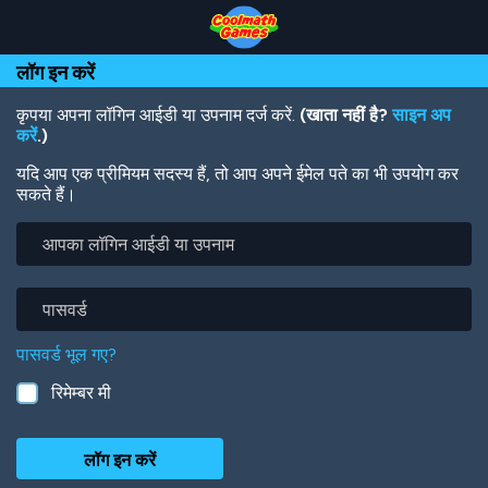
Skip
Skip
Skip
Skip
Skip
to
to
to
to
to
Top
Navigation
Main
Footer
main
लॉग इन करें
of
Content
content
Page
कृपया अपना लॉगिन आईडी या उपनाम दर्ज करें.
(खाता नहीं है?
साइन अप
करें
.)
यदि आप एक प्रीमियम सदस्य हैं, तो आप अपने ईमेल पते का भी उपयोग कर
सकते हैं।
आपका
लॉगिन
आईडी
या
पासवर्ड
उपनाम
पासवर्ड भूल गए?
रिमेम्बर मी