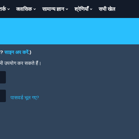
तर्क
क्लासिक
सामान्य ज्ञान
श्रेणियाँ
सभी खेल
ow
Show
Show
Show
Show
bmenu
Submenu
Submenu
Submenu
Submenu
For
For
For
For
तर्क
क्लासिक
सामान्य
श्रेणियाँ
ज्ञान
है?
साइन अप करें
.)
 भी उपयोग कर सकते हैं।
पासवर्ड भूल गए?