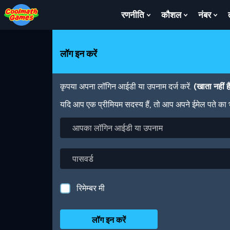
Skip
Skip
Skip
Skip
Skip
to
to
to
to
to
रणनीति
कौशल
नंबर
Show
Show
Sh
Top
Navigation
Main
Footer
main
Submenu
Submenu
Su
of
Content
content
For
For
For
Page
रणनीति
कौशल
नंबर
लॉग इन करें
कृपया अपना लॉगिन आईडी या उपनाम दर्ज करें.
(खाता नहीं 
यदि आप एक प्रीमियम सदस्य हैं, तो आप अपने ईमेल पते का
आपका
लॉगिन
आईडी
या
पासवर्ड
उपनाम
रिमेम्बर मी