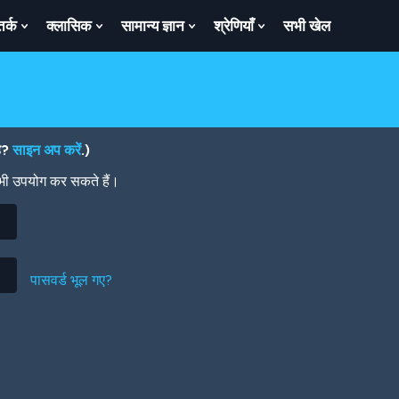
तर्क
क्लासिक
सामान्य ज्ञान
श्रेणियाँ
सभी खेल
ow
Show
Show
Show
Show
bmenu
Submenu
Submenu
Submenu
Submenu
For
For
For
For
तर्क
क्लासिक
सामान्य
श्रेणियाँ
ज्ञान
है?
साइन अप करें
.)
 भी उपयोग कर सकते हैं।
पासवर्ड भूल गए?