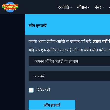
Skip
Skip
Skip
Skip
Skip
to
to
to
to
to
रणनीति
कौशल
नंबर
Show
Show
Sh
Top
Navigation
Main
Footer
main
Submenu
Submenu
Su
of
Content
content
For
For
For
Page
रणनीति
कौशल
नंबर
लॉग इन करें
कृपया अपना लॉगिन आईडी या उपनाम दर्ज करें.
(खाता नहीं 
यदि आप एक प्रीमियम सदस्य हैं, तो आप अपने ईमेल पते का
आपका
लॉगिन
आईडी
या
पासवर्ड
उपनाम
रिमेम्बर मी