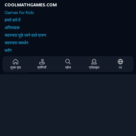
COOLMATHGAMES.COM
Games for Kids
हमारे बारे में
अभिभावक
सदस्यता पूछे जाने वाले प्रश्न
सदस्यता समर्थन
ब्लॉग
Developers
संपर्क करें
मुख्य पृष्ठ
श्रेणियाँ
खोज
प्रोफ़ाइल
HI
Accessibility
ब्राउज गेम्स
स्ट्रेटेजी गेम्स
स्किल गेम्स
नंबर गेम्स
लॉजिक गेम्स
मेमोरी गेम्स
क्लासिक गेम्स