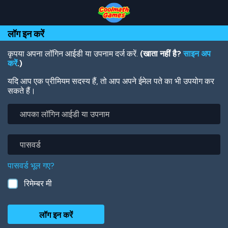
Skip
Skip
Skip
Skip
Skip
to
to
to
to
to
Top
Navigation
Main
Footer
main
लॉग इन करें
of
Content
content
Page
कृपया अपना लॉगिन आईडी या उपनाम दर्ज करें.
(खाता नहीं है?
साइन अप
करें
.)
यदि आप एक प्रीमियम सदस्य हैं, तो आप अपने ईमेल पते का भी उपयोग कर
सकते हैं।
आपका
लॉगिन
आईडी
या
पासवर्ड
उपनाम
पासवर्ड भूल गए?
रिमेम्बर मी