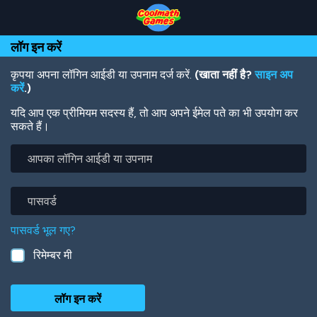
Skip
Skip
Skip
Skip
Skip
to
to
to
to
to
Top
Navigation
Main
Footer
main
लॉग इन करें
of
Content
content
Page
कृपया अपना लॉगिन आईडी या उपनाम दर्ज करें.
(खाता नहीं है?
साइन अप
करें
.)
यदि आप एक प्रीमियम सदस्य हैं, तो आप अपने ईमेल पते का भी उपयोग कर
सकते हैं।
आपका
लॉगिन
आईडी
या
पासवर्ड
उपनाम
पासवर्ड भूल गए?
रिमेम्बर मी