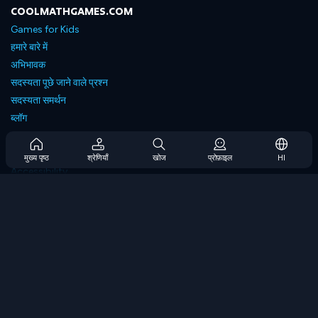
COOLMATHGAMES.COM
Games for Kids
हमारे बारे में
अभिभावक
सदस्यता पूछे जाने वाले प्रश्न
सदस्यता समर्थन
ब्लॉग
Developers
संपर्क करें
मुख्य पृष्ठ
श्रेणियाँ
खोज
प्रोफ़ाइल
HI
Accessibility
ब्राउज गेम्स
स्ट्रेटेजी गेम्स
स्किल गेम्स
नंबर गेम्स
लॉजिक गेम्स
मेमोरी गेम्स
क्लासिक गेम्स