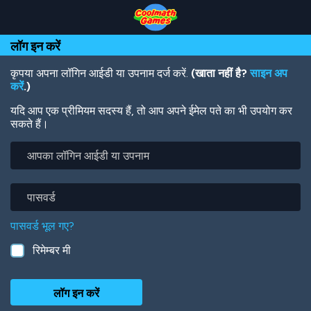
Skip
Skip
Skip
Skip
Skip
to
to
to
to
to
Top
Navigation
Main
Footer
main
लॉग इन करें
of
Content
content
Page
कृपया अपना लॉगिन आईडी या उपनाम दर्ज करें.
(खाता नहीं है?
साइन अप
करें
.)
यदि आप एक प्रीमियम सदस्य हैं, तो आप अपने ईमेल पते का भी उपयोग कर
सकते हैं।
आपका
लॉगिन
आईडी
या
पासवर्ड
उपनाम
पासवर्ड भूल गए?
रिमेम्बर मी