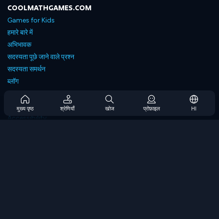
COOLMATHGAMES.COM
Games for Kids
हमारे बारे में
अभिभावक
सदस्यता पूछे जाने वाले प्रश्न
सदस्यता समर्थन
ब्लॉग
Developers
संपर्क करें
मुख्य पृष्ठ
श्रेणियाँ
खोज
प्रोफ़ाइल
HI
Accessibility
ब्राउज गेम्स
स्ट्रेटेजी गेम्स
स्किल गेम्स
नंबर गेम्स
लॉजिक गेम्स
मेमोरी गेम्स
क्लासिक गेम्स