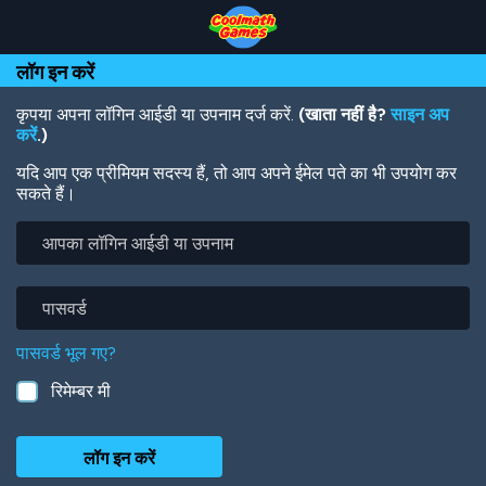
Skip
Skip
Skip
Skip
Skip
to
to
to
to
to
Top
Navigation
Main
Footer
main
लॉग इन करें
of
Content
content
Page
कृपया अपना लॉगिन आईडी या उपनाम दर्ज करें.
(खाता नहीं है?
साइन अप
करें
.)
यदि आप एक प्रीमियम सदस्य हैं, तो आप अपने ईमेल पते का भी उपयोग कर
सकते हैं।
आपका
लॉगिन
आईडी
या
पासवर्ड
उपनाम
पासवर्ड भूल गए?
रिमेम्बर मी