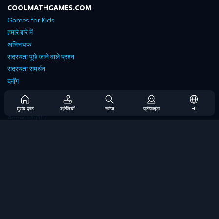
COOLMATHGAMES.COM
Games for Kids
हमारे बारे में
अभिभावक
सदस्यता पूछे जाने वाले प्रश्न
सदस्यता समर्थन
ब्लॉग
Developers
संपर्क करें
मुख्य पृष्ठ
श्रेणियाँ
खोज
प्रोफ़ाइल
HI
Accessibility
ब्राउज गेम्स
स्ट्रेटेजी गेम्स
स्किल गेम्स
नंबर गेम्स
लॉजिक गेम्स
मेमोरी गेम्स
क्लासिक गेम्स