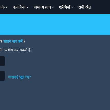
तर्क
क्लासिक
सामान्य ज्ञान
श्रेणियाँ
सभी खेल
ow
Show
Show
Show
Show
bmenu
Submenu
Submenu
Submenu
Submenu
For
For
For
For
तर्क
क्लासिक
सामान्य
श्रेणियाँ
ज्ञान
है?
साइन अप करें
.)
 भी उपयोग कर सकते हैं।
पासवर्ड भूल गए?