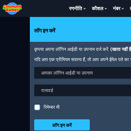
Skip
Skip
Skip
Skip
Skip
to
to
to
to
to
रणनीति
कौशल
नंबर
Show
Show
Sh
Top
Navigation
Main
Footer
main
Submenu
Submenu
Su
of
Content
content
For
For
For
Page
रणनीति
कौशल
नंबर
लॉग इन करें
कृपया अपना लॉगिन आईडी या उपनाम दर्ज करें.
(खाता नहीं 
यदि आप एक प्रीमियम सदस्य हैं, तो आप अपने ईमेल पते का
आपका
लॉगिन
आईडी
या
पासवर्ड
उपनाम
रिमेम्बर मी