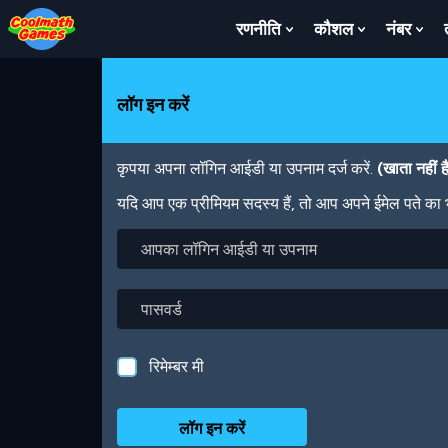
Skip
Skip
Skip
Skip
Skip
to
to
to
to
to
रणनीति
कौशल
नंबर
Show
Show
Sh
Top
Navigation
Main
Footer
main
Submenu
Submenu
Su
of
Content
content
For
For
For
Page
रणनीति
कौशल
नंबर
लॉग इन करें
कृपया अपना लॉगिन आईडी या उपनाम दर्ज करें.
(खाता नहीं 
यदि आप एक प्रीमियम सदस्य हैं, तो आप अपने ईमेल पते का
आपका
लॉगिन
आईडी
या
पासवर्ड
उपनाम
रिमेम्बर मी