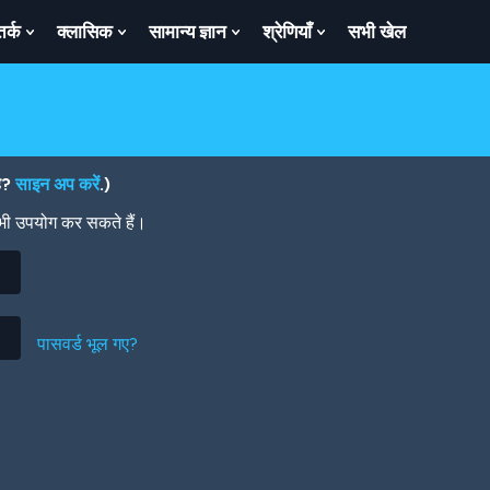
तर्क
क्लासिक
सामान्य ज्ञान
श्रेणियाँ
सभी खेल
ow
Show
Show
Show
Show
bmenu
Submenu
Submenu
Submenu
Submenu
For
For
For
For
तर्क
क्लासिक
सामान्य
श्रेणियाँ
ज्ञान
है?
साइन अप करें
.)
 भी उपयोग कर सकते हैं।
पासवर्ड भूल गए?