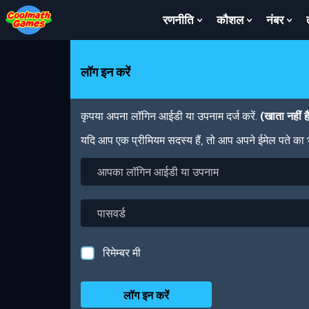
Skip
Skip
Skip
Skip
Skip
to
to
to
to
to
रणनीति
कौशल
नंबर
Show
Show
Sh
Top
Navigation
Main
Footer
main
Submenu
Submenu
Su
of
Content
content
For
For
For
Page
रणनीति
कौशल
नंबर
लॉग इन करें
कृपया अपना लॉगिन आईडी या उपनाम दर्ज करें.
(खाता नहीं 
यदि आप एक प्रीमियम सदस्य हैं, तो आप अपने ईमेल पते का
आपका
लॉगिन
आईडी
या
पासवर्ड
उपनाम
रिमेम्बर मी