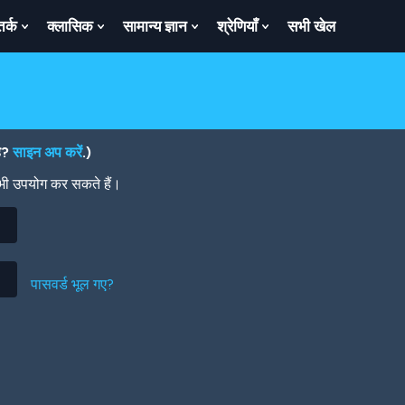
तर्क
क्लासिक
सामान्य ज्ञान
श्रेणियाँ
सभी खेल
ow
Show
Show
Show
Show
bmenu
Submenu
Submenu
Submenu
Submenu
For
For
For
For
तर्क
क्लासिक
सामान्य
श्रेणियाँ
ज्ञान
है?
साइन अप करें
.)
 भी उपयोग कर सकते हैं।
पासवर्ड भूल गए?