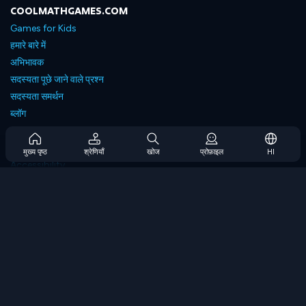
COOLMATHGAMES.COM
Games for Kids
हमारे बारे में
अभिभावक
सदस्यता पूछे जाने वाले प्रश्न
सदस्यता समर्थन
ब्लॉग
Developers
संपर्क करें
मुख्य पृष्ठ
श्रेणियाँ
खोज
प्रोफ़ाइल
HI
Accessibility
ब्राउज गेम्स
स्ट्रेटेजी गेम्स
स्किल गेम्स
नंबर गेम्स
लॉजिक गेम्स
मेमोरी गेम्स
क्लासिक गेम्स