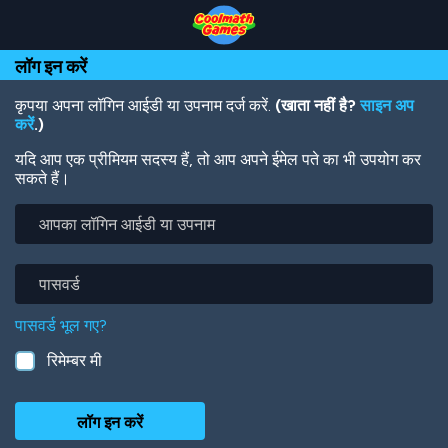
Skip
Skip
Skip
Skip
Skip
to
to
to
to
to
Top
Navigation
Main
Footer
main
लॉग इन करें
of
Content
content
Page
कृपया अपना लॉगिन आईडी या उपनाम दर्ज करें.
(खाता नहीं है?
साइन अप
करें
.)
यदि आप एक प्रीमियम सदस्य हैं, तो आप अपने ईमेल पते का भी उपयोग कर
सकते हैं।
आपका
लॉगिन
आईडी
या
पासवर्ड
उपनाम
पासवर्ड भूल गए?
रिमेम्बर मी