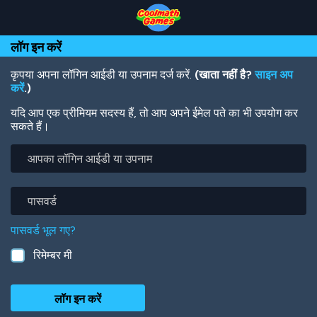
Skip
Skip
Skip
Skip
Skip
to
to
to
to
to
Top
Navigation
Main
Footer
main
लॉग इन करें
of
Content
content
Page
कृपया अपना लॉगिन आईडी या उपनाम दर्ज करें.
(खाता नहीं है?
साइन अप
करें
.)
यदि आप एक प्रीमियम सदस्य हैं, तो आप अपने ईमेल पते का भी उपयोग कर
सकते हैं।
आपका
लॉगिन
आईडी
या
पासवर्ड
उपनाम
पासवर्ड भूल गए?
रिमेम्बर मी