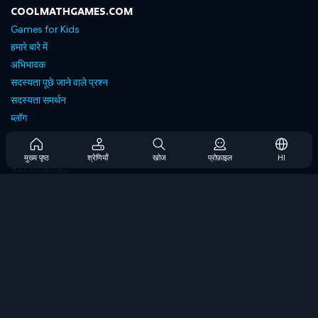
COOLMATHGAMES.COM
Games for Kids
हमारे बारे में
अभिभावक
सदस्यता पूछे जाने वाले प्रश्न
सदस्यता समर्थन
ब्लॉग
Developers
संपर्क करें
मुख्य पृष्ठ
श्रेणियाँ
खोज
प्रोफ़ाइल
HI
Accessibility
ब्राउज गेम्स
स्ट्रेटेजी गेम्स
स्किल गेम्स
नंबर गेम्स
लॉजिक गेम्स
मेमोरी गेम्स
क्लासिक गेम्स